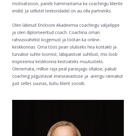
motivatsioon, paneb hämmastama ka coachingu kliente
endid. Ja sellistel teekondadel on au olla partneriks.
Olen läbinud Ericksoni Akadeemia coachingu väljaõppe
ja olen diplomeeritud coach. Coachina oman
rahvusvahelist kogemust ja töötan ka online-
keskkonnas. Oma töös pean oluliseks hea kontakti ja
turvalise suhte loomist, läbipaistvat suhtlust, mis loob
inspireeriva keskkonna kestvateks muutusteks.
Olenemata, millise raja peal parasjagu ollakse, pakub
coaching julgustavat eneseavastuse ja -arengu rännakut
just selles suunas, kuhu klient soovib.