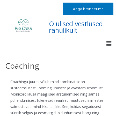
Aega broneerima
Olulised vestlused
rahulikult
Coaching
Coachingu juures võlub mind kombinatsioon
süsteemsusest, loomingulisusest ja avastamisrõõmust.
Mõnikord lausa maagilised äratundmised ning samas
pühendumisest tulenevad reaalsed muutused inimestes
vaimustavad mind ikka ja jälle. See, kuidas segadusest
sünnib selgus ja eesmärgid, pidurdumisest hoog ning